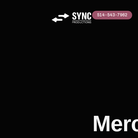
514-543-7962
Merc