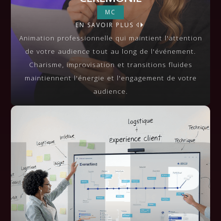
ANIMATEUR / MAÎTRE DE
MC
EN SAVOIR PLUS
CÉRÉMONIE
VIEW MORE
Animation professionnelle qui maintient l'attention
de votre audience tout au long de l'événement.
Charisme, improvisation et transitions fluides
maintiennent l'énergie et l'engagement de votre
audience.