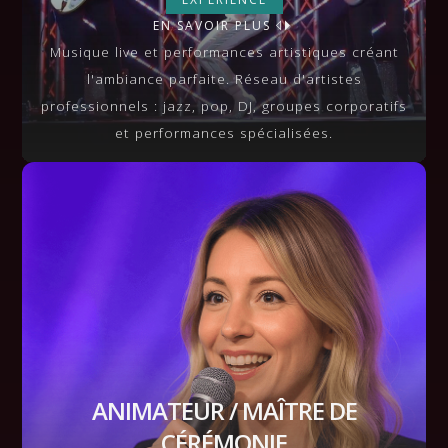
BANDS & ARTISTES
EN SAVOIR PLUS
VIEW MORE
Musique live et performances artistiques créant
l'ambiance parfaite. Réseau d'artistes
professionnels : jazz, pop, DJ, groupes corporatifs
et performances spécialisées.
ANIMATEUR / MAÎTRE DE
CÉRÉMONIE