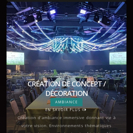
CRÉATION DE CONCEPT /
DÉCORATION
CRÉATION DE CONCEPT /
AMBIANCE
DÉCORATION
EN SAVOIR PLUS
VIEW MORE
Création d'ambiance immersive donnant vie à
votre vision. Environnements thématiques