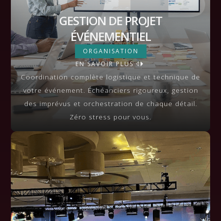
GESTION DE PROJET
ÉVÉNEMENTIEL
GESTION DE PROJET
ORGANISATION
ÉVÉNEMENTIEL
EN SAVOIR PLUS
VIEW MORE
Coordination complète logistique et technique de
votre événement. Échéanciers rigoureux, gestion
des imprévus et orchestration de chaque détail.
Zéro stress pour vous.