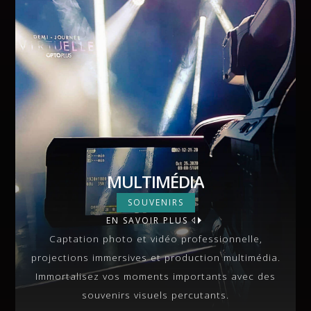
MULTIMÉDIA
MULTIMÉDIA
SOUVENIRS
EN SAVOIR PLUS
VIEW MORE
Captation photo et vidéo professionnelle,
projections immersives et production multimédia.
Immortalisez vos moments importants avec des
souvenirs visuels percutants.