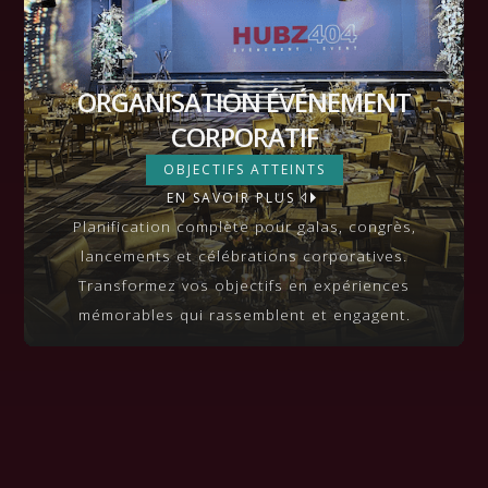
ORGANISATION ÉVÉNEMENT
CORPORATIF
ORGANISATION ÉVÉNEMENT
OBJECTIFS ATTEINTS
EN SAVOIR PLUS
CORPORATIF
VIEW MORE
Planification complète pour galas, congrès,
lancements et célébrations corporatives.
Transformez vos objectifs en expériences
mémorables qui rassemblent et engagent.