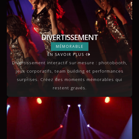
DIVERTISSEMENT
DIVERTISSEMENT
MÉMORABLE
EN SAVOIR PLUS
VIEW MORE
Divertissement interactif sur mesure : photobooth,
jeux corporatifs, team building et performances
surprises. Créez des moments mémorables qui
restent gravés.