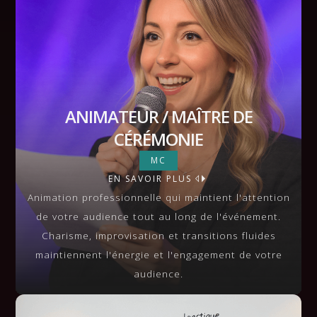
ANIMATEUR / MAÎTRE DE
CÉRÉMONIE
ANIMATEUR / MAÎTRE DE
MC
EN SAVOIR PLUS
CÉRÉMONIE
VIEW MORE
Animation professionnelle qui maintient l'attention
de votre audience tout au long de l'événement.
Charisme, improvisation et transitions fluides
maintiennent l'énergie et l'engagement de votre
audience.