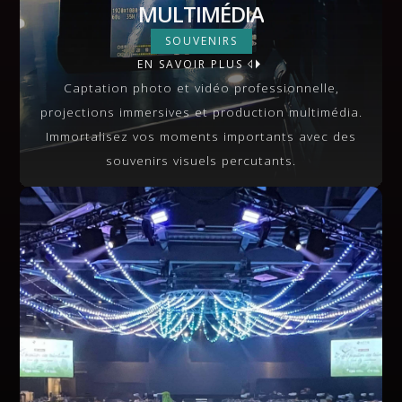
MULTIMÉDIA
MULTIMÉDIA
SOUVENIRS
EN SAVOIR PLUS
VIEW MORE
Captation photo et vidéo professionnelle,
projections immersives et production multimédia.
Immortalisez vos moments importants avec des
souvenirs visuels percutants.