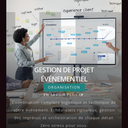
GESTION DE PROJET
ÉVÉNEMENTIEL
GESTION DE PROJET
ORGANISATION
ÉVÉNEMENTIEL
EN SAVOIR PLUS
VIEW MORE
Coordination complète logistique et technique de
votre événement. Échéanciers rigoureux, gestion
des imprévus et orchestration de chaque détail.
Zéro stress pour vous.