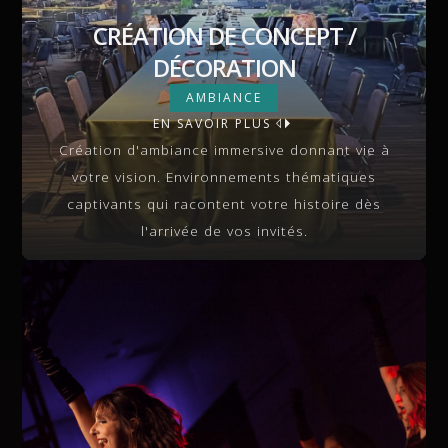
CRÉATION DE CONCEPT /
DÉCORATION
CRÉATION DE CONCEPT /
AMBIANCE
DÉCORATION
EN SAVOIR PLUS
VIEW MORE
Création d'ambiance immersive donnant vie à
votre vision. Environnements thématiques
captivants qui racontent votre histoire dès
l'arrivée de vos invités.