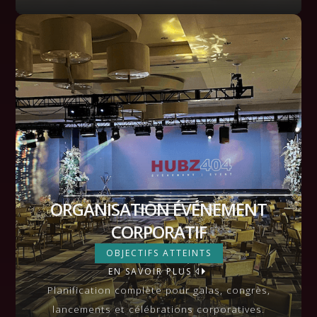
ORGANISATION ÉVÉNEMENT
CORPORATIF
ORGANISATION ÉVÉNEMENT
OBJECTIFS ATTEINTS
EN SAVOIR PLUS
CORPORATIF
VIEW MORE
Planification complète pour galas, congrès,
lancements et célébrations corporatives.