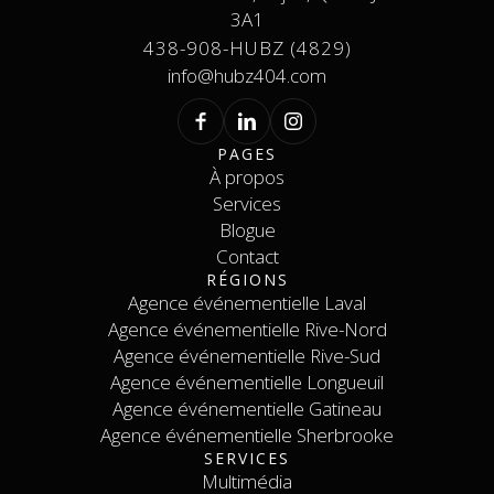
3A1
438-908-HUBZ (4829)
info@hubz404.com
PAGES
À propos
À Propos
Services
Services
Blogue
Contact
Blogue
RÉGIONS
Contact
Agence événementielle Laval
Agence événementielle Rive-Nord
Agence événementiel Laval
Agence événementielle Rive-Sud
Agence événementiel Rive-Nord
Agence événementielle Longueuil
Agence événementiel Rive-Sud
Agence événementielle Gatineau
Agence événementiel Longueuil
Agence événementielle Sherbrooke
Agence événementiel Gatineau
SERVICES
Agence événementiel Sherbrooke
Contact
Multimédia