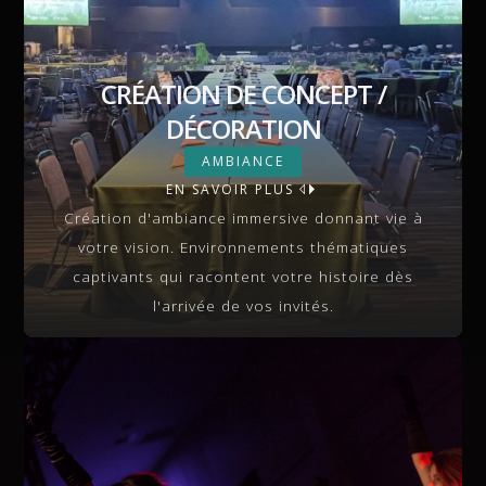
CRÉATION DE CONCEPT /
DÉCORATION
CRÉATION DE CONCEPT /
AMBIANCE
DÉCORATION
EN SAVOIR PLUS
VIEW MORE
Création d'ambiance immersive donnant vie à
votre vision. Environnements thématiques
captivants qui racontent votre histoire dès
l'arrivée de vos invités.