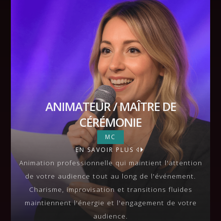
ANIMATEUR / MAÎTRE DE
CÉRÉMONIE
ANIMATEUR / MAÎTRE DE
MC
EN SAVOIR PLUS
CÉRÉMONIE
VIEW MORE
Animation professionnelle qui maintient l'attention
de votre audience tout au long de l'événement.
Charisme, improvisation et transitions fluides
maintiennent l'énergie et l'engagement de votre
audience.