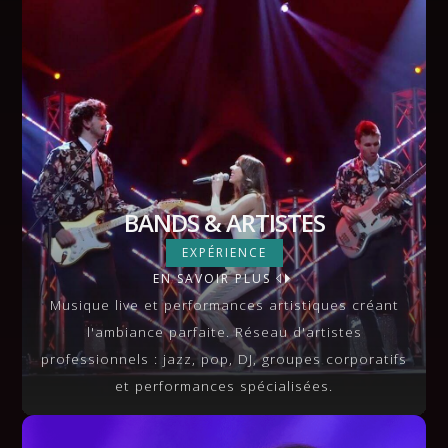
BANDS & ARTISTES
BANDS & ARTISTES
EXPÉRIENCE
EN SAVOIR PLUS
VIEW MORE
Musique live et performances artistiques créant
l'ambiance parfaite. Réseau d'artistes
professionnels : jazz, pop, DJ, groupes corporatifs
et performances spécialisées.