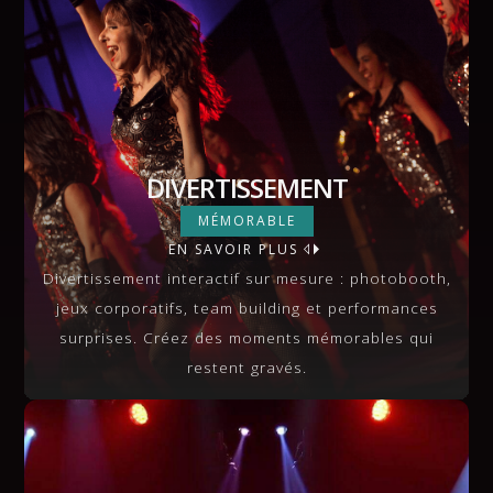
DIVERTISSEMENT
DIVERTISSEMENT
MÉMORABLE
EN SAVOIR PLUS
VIEW MORE
Divertissement interactif sur mesure : photobooth,
jeux corporatifs, team building et performances
surprises. Créez des moments mémorables qui
restent gravés.