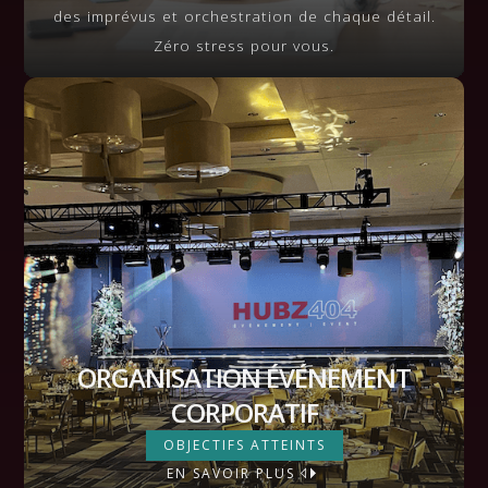
des imprévus et orchestration de chaque détail.
Zéro stress pour vous.
ORGANISATION ÉVÉNEMENT
CORPORATIF
ORGANISATION ÉVÉNEMENT
OBJECTIFS ATTEINTS
EN SAVOIR PLUS
CORPORATIF