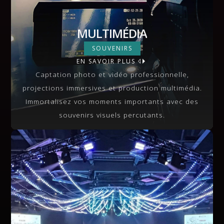
MULTIMÉDIA
MULTIMÉDIA
SOUVENIRS
EN SAVOIR PLUS
VIEW MORE
Captation photo et vidéo professionnelle,
projections immersives et production multimédia.
Immortalisez vos moments importants avec des
souvenirs visuels percutants.